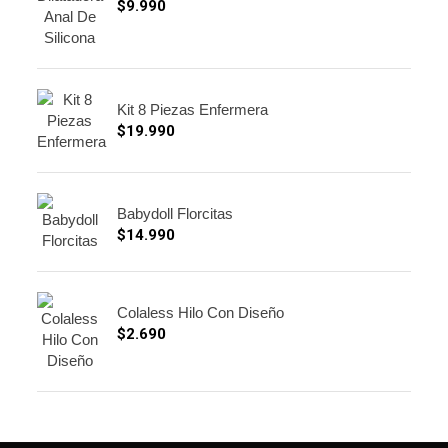
$
9.990
Kit 8 Piezas Enfermera
$
19.990
Babydoll Florcitas
$
14.990
Colaless Hilo Con Diseño
$
2.690