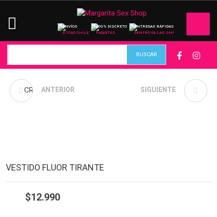
ENVÍOS
100% DISCRETO
ENTREGAS RÁPIDAS
A TODO CHILE
PAQUETES
DENTRO DE LAS 24H
CROP TOP MARGARITA
ANTERIOR
CROP TOP TEJIDO
SIGUIENTE
MOSTAZA
VESTIDO FLUOR TIRANTE
$
12.990