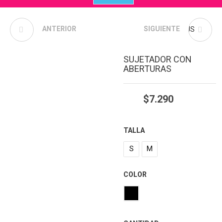
BODY ENCAJE BEBÉ
ANTERIOR
BRALETT ARNÉS PLUS
SIGUIENTE
SUJETADOR CON
ABERTURAS
$
7.290
TALLA
S
M
COLOR