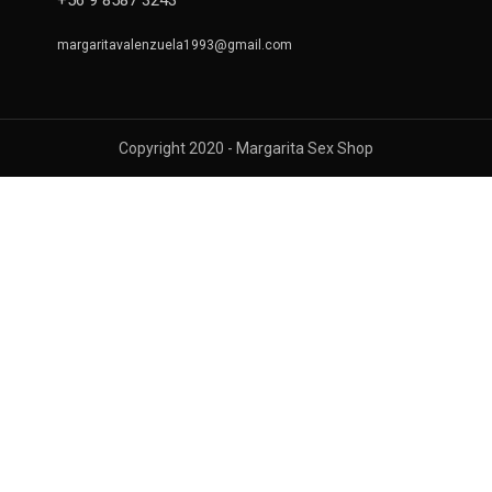
+56 9 8587 3243
margaritavalenzuela1993@gmail.com
Copyright 2020 - Margarita Sex Shop