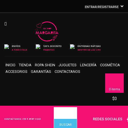
ENTRAR/REGISTRARSE
ENVÍOS
100% DISCRETO
ENTREGAS RÁPIDAS
A TODO CHILE
PAQUETES
DENTRO DE LAS 24H
INICIO
TIENDA
ROPA SHEIN
JUGUETES
LENCERÍA
COSMÉTICA
ACCESORIOS
GARANTÍAS
CONTACTANOS
0 items
$
0
REDES SOCIALES
CONTACTANOS
+56 9 8587 3243