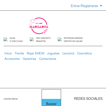
Entrar/Registrarse
Envíos
100% DISCRETO
ENTREGAS RÁPIDAS
A TODO CHILE
PAQUETES
DENTRO DE LAS 24H
Inicio
Tienda
Ropa SHEIN
Juguetes
Lencería
Cosmética
Accesorios
Garantías
Contactanos
0 items
$
0
REDES SOCIALES
CONTACTANOS
+56 9 8587 3243