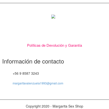
Ponemos a tu alcance una gran variedad de lencería, juguetes
eroticos, babydoll, colaless, consoladores, BDSM, afrodisíacos,
juegos de mesa, lubricantes, aceite de masajes y muchos más.
Políticas de Devolución y Garantía
Información de contacto
+56 9 8587 3243
margaritavalenzuela1993@gmail.com
Copyright 2020 - Margarita Sex Shop