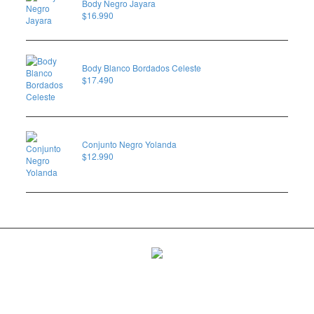
Body Negro Jayara
$
16.990
Body Blanco Bordados Celeste
$
17.490
Conjunto Negro Yolanda
$
12.990
Ponemos a tu alcance una gran variedad de lencería, juguetes
eroticos, babydoll, colaless, consoladores, BDSM, afrodisíacos,
juegos de mesa, lubricantes, aceite de masajes y muchos más.