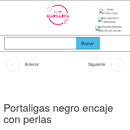
Envíos
A TODO CHILE
100% DISCRETO
PAQUETES
ENTREGAS RÁPIDAS
DENTRO DE LAS 24H
Anterior
Siguiente
PANTY REJILLA
PORTALIGAS NEGRO
GRANDE MEDIAS
ENCAJE CON LAZOS
Portaligas negro encaje
con perlas