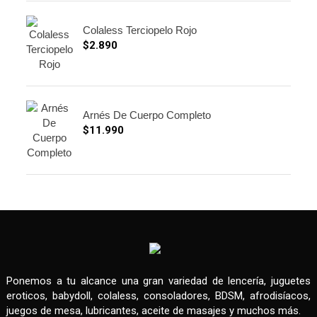
Colaless Terciopelo Rojo
$
2.890
Arnés De Cuerpo Completo
$
11.990
Ponemos a tu alcance una gran variedad de lencería, juguetes
eroticos, babydoll, colaless, consoladores, BDSM, afrodisíacos,
juegos de mesa, lubricantes, aceite de masajes y muchos más.