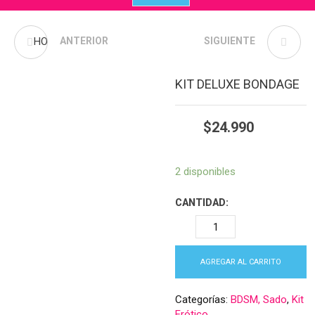
HOT TEDDY PORTALIGA
ANTERIOR
CONSOLADOR REAL
SIGUIENTE
NAPOLEÓN
KIT DELUXE BONDAGE
$
24.990
2 disponibles
CANTIDAD:
AGREGAR AL CARRITO
Categorías:
BDSM, Sado
,
Kit
Erótico