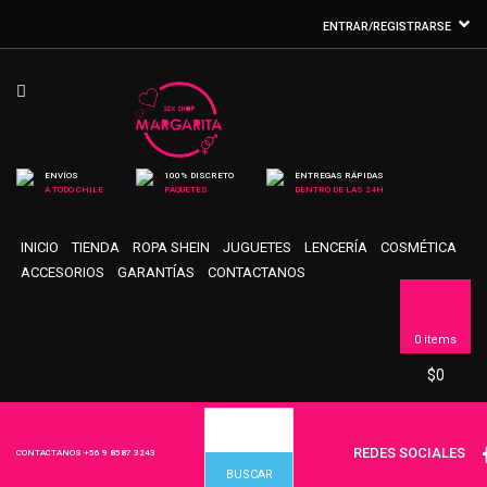
ENTRAR/REGISTRARSE
ENVÍOS
100% DISCRETO
ENTREGAS RÁPIDAS
A TODO CHILE
PAQUETES
DENTRO DE LAS 24H
INICIO
TIENDA
ROPA SHEIN
JUGUETES
LENCERÍA
COSMÉTICA
ACCESORIOS
GARANTÍAS
CONTACTANOS
0 items
$
0
REDES SOCIALES
CONTACTANOS
+56 9 8587 3243