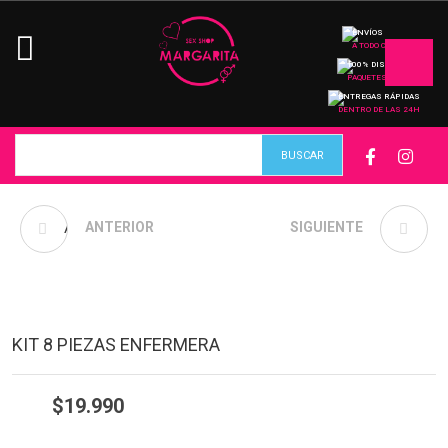
ENVÍOS
A TODO CHILE
100% DISCRETO
PAQUETES
ENTREGAS RÁPIDAS
DENTRO DE LAS 24H
ANTIFAZ ECO CUERO
ANTERIOR
KIT BDSM 10 PIEZAS
SIGUIENTE
TACHAS
ECOCUERO NEGRO
KIT 8 PIEZAS ENFERMERA
$
19.990