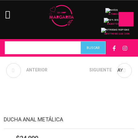
ENVÍOS
A TODO CHILE
100% DISCRETO
PAQUETES
ENTREGAS RÁPIDAS
DENTRO DE LAS 24H
ANTERIOR
DISFRAZ DE
DUCHA ANAL MR. PLAY
SIGUIENTE
ENFERMERA EN SATÍN
– TALLA M
DUCHA ANAL METÁLICA