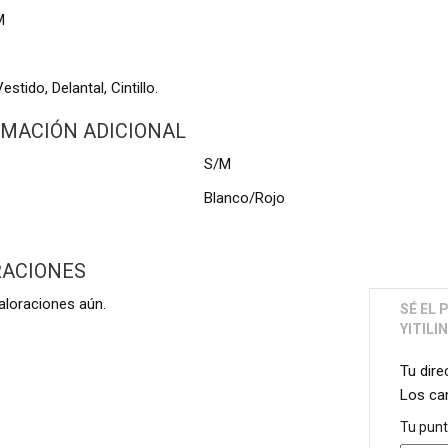
M
estido, Delantal, Cintillo.
MACIÓN ADICIONAL
S/M
Blanco/Rojo
RACIONES
aloraciones aún.
SÉ EL 
YITILI
Tu dire
Los ca
Tu pun