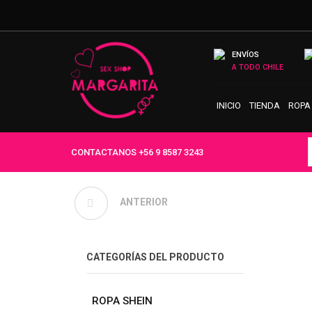
ENVÍOS
A TODO CHILE
INICIO
TIENDA
ROPA
CONTACTANOS
+56 9 8587 3243
ANTERIOR
ARNÉS DE PECHO
CATEGORÍAS DEL PRODUCTO
ROPA SHEIN