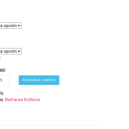
R
AD:
AGREGAR AL CARRITO
76
ía:
Disfraces Eróticos