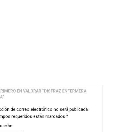
PRIMERO EN VALORAR “DISFRAZ ENFERMERA
NA”
cción de correo electrónico no será publicada.
mpos requeridos están marcados
*
tuación