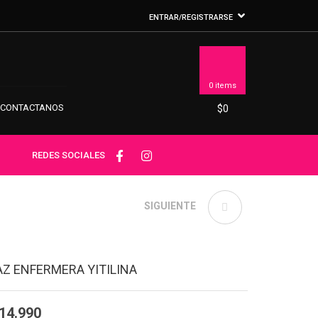
ENTRAR/REGISTRARSE
0 items
CONTACTANOS
$
0
REDES SOCIALES
DISFRAZ VAQUERA
SIGUIENTE
SEXY
AZ ENFERMERA YITILINA
14.990