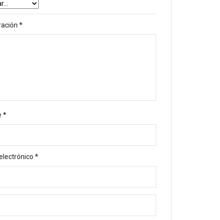
ración
*
e
*
electrónico
*