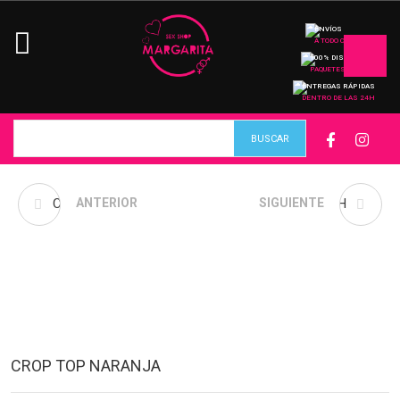
ENVÍOS
A TODO CHILE
100% DISCRETO
PAQUETES
ENTREGAS RÁPIDAS
DENTRO DE LAS 24H
CROP TOP MARIPOSA
ANTERIOR
POLERA CORTA SUCH
SIGUIENTE
CROP TOP NARANJA