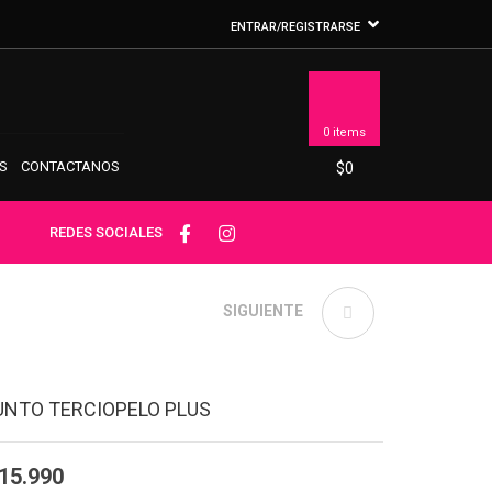
ENTRAR/REGISTRARSE
0 items
S
CONTACTANOS
$
0
REDES SOCIALES
CONJUNTO PARCHE
SIGUIENTE
CORAZONES
NTO TERCIOPELO PLUS
15.990