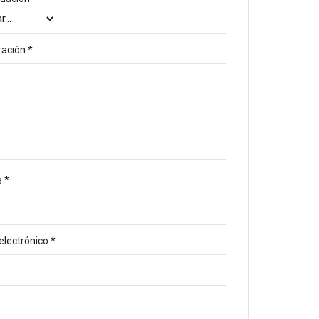
ración
*
e
*
electrónico
*