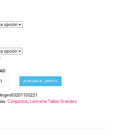
R
AD:
AGREGAR AL CARRITO
lingeri03201105221
ías:
Conjuntos
,
Lencería Tallas Grandes