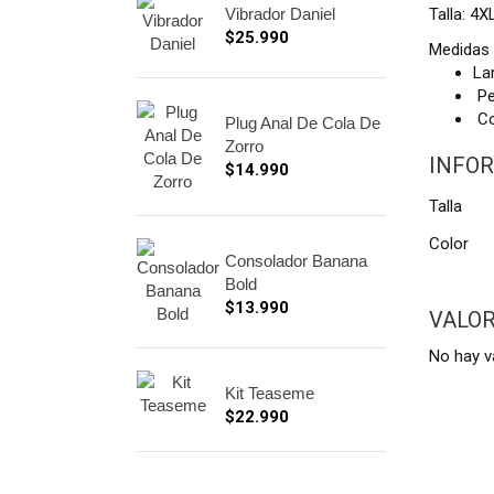
Vibrador Daniel
Talla: 4X
$
25.990
Medidas 
La
Pe
Co
Plug Anal De Cola De
Zorro
INFOR
$
14.990
Talla
Color
Consolador Banana
Bold
$
13.990
VALO
No hay v
Kit Teaseme
$
22.990