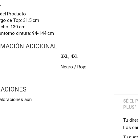
L
del Producto
rgo de Top: 31.5 cm
cho: 130 cm
ntorno cintura: 94-144 cm
MACIÓN ADICIONAL
3XL, 4XL
Negro / Rojo
RACIONES
aloraciones aún.
SÉ EL
PLUS”
Tu dire
Los ca
Tu pun