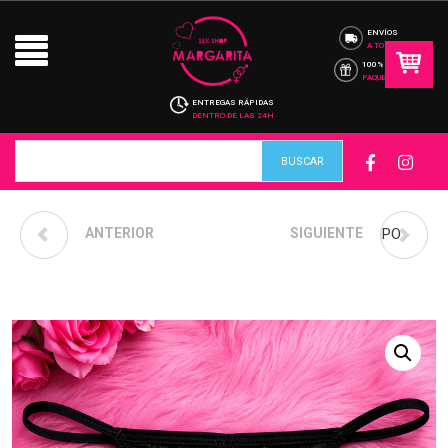
ENVÍOS
A TODO CHILE
100% DISCRETO
PAQUETES
ENTREGAS RÁPIDAS
DENTRO DE LAS 24H
ANTERIOR
TANGA DE TUL
COLALESS NEGRO TIPO
SIGUIENTE
BORDADO CON ROSAS
HILO