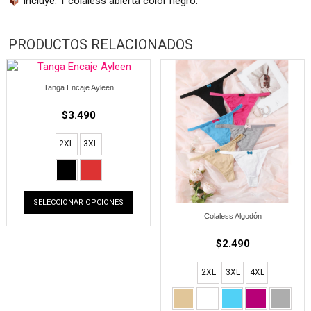
Incluye: 1 colaless abierta color negro.
PRODUCTOS RELACIONADOS
Tanga Encaje Ayleen
$
3.490
2XL
3XL
SELECCIONAR OPCIONES
Colaless Algodón
$
2.490
2XL
3XL
4XL