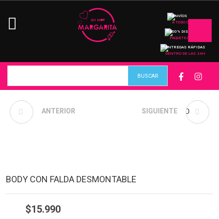
ENVÍOS
A TODO CHILE
100% DISCRETO
PAQUETES
ENTREGAS RÁPIDAS
DENTRO DE LAS 24H
ANTERIOR
LUBRICANTE
BODY ENCAJE NEGRO
SIGUIENTE
BADHABITS TEXTURA
SEMEN
BODY CON FALDA DESMONTABLE
$
15.990