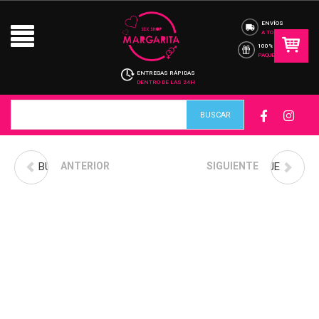
ENVÍOS
A TODO CHILE
100% DISCRETO
PAQUETES
ENTREGAS RÁPIDAS
DENTRO DE LAS 24H
BUSTIER ENCAJE PICH
ANTERIOR
BABYDOLL DE ENCAJE
SIGUIENTE
CON RIBETE