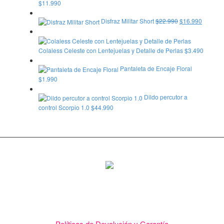
$
11.990
Disfraz Militar Short
$
22.990
$
16.990
Colaless Celeste con Lentejuelas y Detalle de Perlas
$
3.490
Pantaleta de Encaje Floral
$
1.990
Dildo percutor a
control Scorpio 1.0
$
44.990
Ponemos a tu alcance una gran variedad de lencería, juguetes
eroticos, babydoll, colaless, consoladores, BDSM, afrodisíacos,
juegos de mesa, lubricantes, aceite de masajes y muchos más.
Políticas de Devolución y Garantía