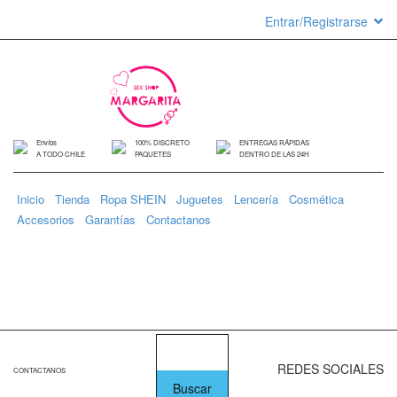
Entrar/Registrarse
Envíos
100% DISCRETO
ENTREGAS RÁPIDAS
A TODO CHILE
PAQUETES
DENTRO DE LAS 24H
Inicio
Tienda
Ropa SHEIN
Juguetes
Lencería
Cosmética
Accesorios
Garantías
Contactanos
0 items
$
0
REDES SOCIALES
CONTACTANOS
+56 9 8587 3243