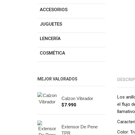
ACCESORIOS
JUGUETES
LENCERÍA
COSMÉTICA
MEJOR VALORADOS
DESCRI
Los anil
Calzon Vibrador
el flujo
$
7.990
llamativo
Caracterí
Extensor De Pene
Color: T
TPR