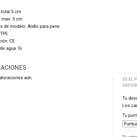
 total 5 cm
 max. 5 cm
s de modelo: Anillo para pene
 TPE
ción: CE
de agua: Si
RACIONES
aloraciones aún.
SÉ EL 
GKPOW
Tu dire
Los ca
Tu pun