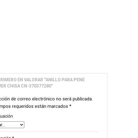
PRIMERO EN VALORAR “ANILLO PARA PENE
ER CHISA CN-370377280”
cción de correo electrónico no será publicada.
mpos requeridos están marcados
*
tuación