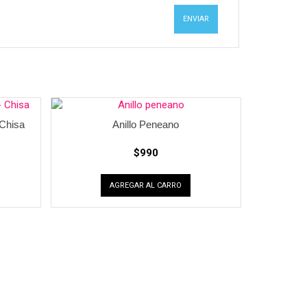
 Chisa
Anillo Peneano
$
990
AGREGAR AL CARRO