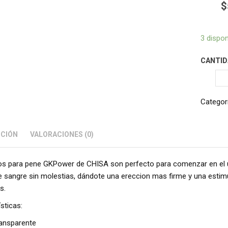
$
3 dispon
CANTID
Categor
PCIÓN
VALORACIONES (0)
los para pene GKPower de CHISA son perfecto para comenzar en el uso 
 de sangre sin molestias, dándote una ereccion mas firme y una estim
s.
sticas:
ransparente