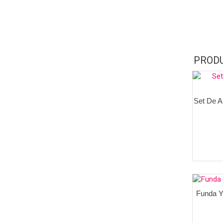
PROD
Set De A
Funda Y