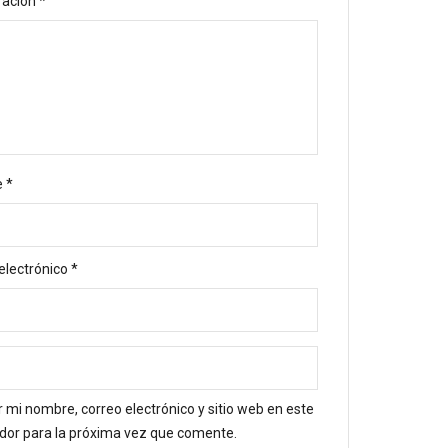
ración
*
e
*
electrónico
*
 mi nombre, correo electrónico y sitio web en este
or para la próxima vez que comente.