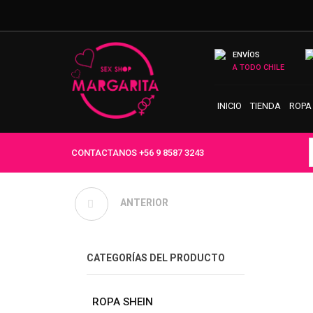
ENVÍOS
A TODO CHILE
INICIO
TIENDA
ROPA
CONTACTANOS
+56 9 8587 3243
HUEVO VIBRADOR
ANTERIOR
LITTLE PENGUIN LILO
CATEGORÍAS DEL PRODUCTO
ROPA SHEIN