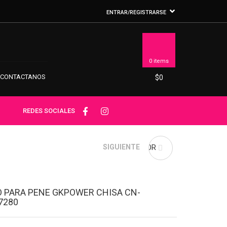
ENTRAR/REGISTRARSE
0 items
CONTACTANOS
$
0
REDES SOCIALES
CHANCHITO LAMEDOR
SIGUIENTE
PORKY
O PARA PENE GKPOWER CHISA CN-
7280