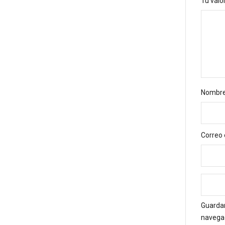
Tu valo
Nombr
Correo 
Guardar
navegad