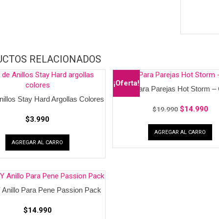
UCTOS RELACIONADOS
¡Oferta!
Kit Para Parejas Hot Storm –
nillos Stay Hard Argollas Colores
$
14.990
$
19.990
$
3.990
AGREGAR AL CARRO
AGREGAR AL CARRO
 Anillo Para Pene Passion Pack
$
14.990