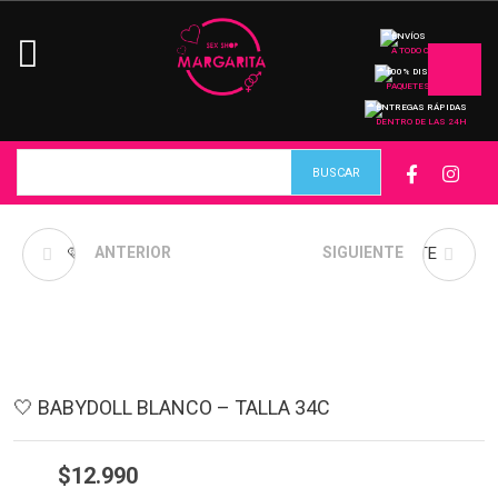
ENVÍOS
A TODO CHILE
100% DISCRETO
PAQUETES
ENTREGAS RÁPIDAS
DENTRO DE LAS 24H
🩷 BABYDOLL ROJO –
ANTERIOR
VIRGIN ESTRECHANTE
SIGUIENTE
TALLA 36C
VAGINAL 30 GR.
🤍 BABYDOLL BLANCO – TALLA 34C
$
12.990